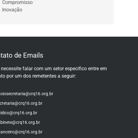
Compromisso
Inovação
tato de Emails
necessite falar com um setor especifico entre em
to por um dos remetentes a seguir:
oiosecretaria@crq16.org.br
cretaria@crq16.org.br
ridico@crq16.org.br
binete@crq16.org.br
nanceiro@crq16.org.br